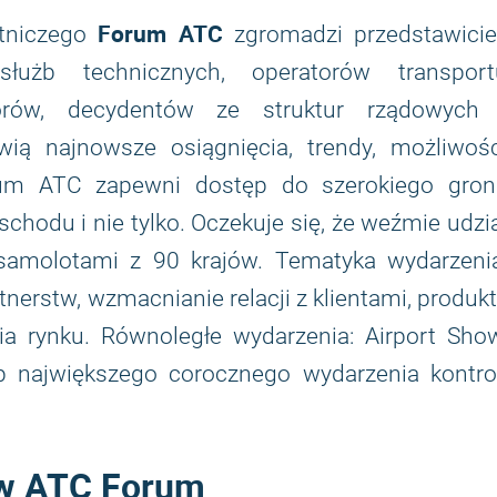
Forum ATC
tniczego
zgromadzi przedstawiciel
, służb technicznych, operatorów transport
torów, decydentów ze struktur rządowych 
ią najnowsze osiągnięcia, trendy, możliwośc
rum ATC zapewni dostęp do szerokiego gron
odu i nie tylko. Oczekuje się, że weźmie udzi
samolotami z 90 krajów. Tematyka wydarzenia
nerstw, wzmacnianie relacji z klientami, produk
ia rynku. Równoległe wydarzenia: Airport Show
p największego corocznego wydarzenia kontrol
 w ATC Forum