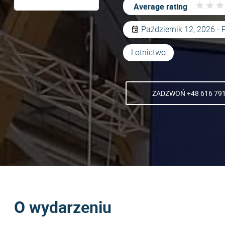
★
★
★
★
★
★
Average rating
Październik 12, 2026 - 
Lotnictwo
ZADZWOŃ +48 616 791
O wydarzeniu