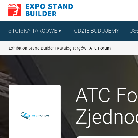
Skip
to
content
STOISKA TARGOWE
GDZIE BUDUJEMY
US
Exhibition Stand Builder
Katalog targów
ATC Forum
ATC Fo
Zjedno