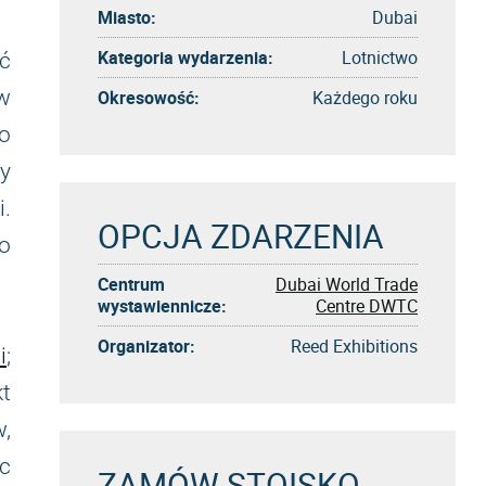
Miasto:
Dubai
Kategoria wydarzenia:
Lotnictwo
ć
w
Okresowość:
Każdego roku
o
y
.
OPCJA ZDARZENIA
to
Centrum
Dubai World Trade
wystawiennicze:
Centre DWTC
Organizator:
Reed Exhibitions
i
;
t
w,
c
ZAMÓW STOISKO