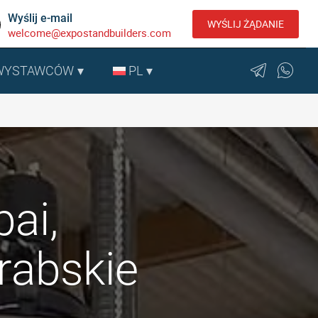
Wyślij e-mail
WYŚLIJ ŻĄDANIE
welcome@expostandbuilders.com
 WYSTAWCÓW
PL
ai,
rabskie