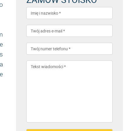
o
m
e
as
za
e