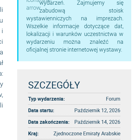
wydarzeń. Zajmujemy się
i
zabudową stoisk
wystawienniczych na imprezach.
u
Wszelkie informacje dotyczące dat,
i
lokalizacji i warunków uczestnictwa w
i
wydarzeniu można znaleźć na
oficjalnej stronie internetowej wystawy.
a
ał
:
SZCZEGÓŁY
ty
,
Typ wydarzenia:
Forum
i
Data startu:
Październik 12, 2026
Data zakończenia:
Październik 14, 2026
Kraj:
Zjednoczone Emiraty Arabskie