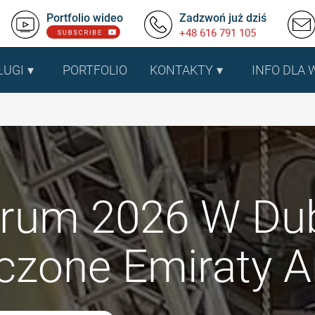
Portfolio wideo
Zadzwoń już dziś
+48 616 791 105
ŁUGI
PORTFOLIO
KONTAKTY
INFO DLA
rum 2026 W Dub
czone Emiraty A