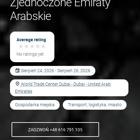
Zjednoczone Emiraty
Arabskie
Average rating
★
★
★
★
★
★
★
★
★
★
No ratings yet
Sierpień 24, 2026 - Sierpień 26, 2026
World Trade Center Dubai - Dubai - United Arab
Emirates
Gospodarka miejska
Transport, logistyka, miasto
ZADZWOŃ +48 616 791 105