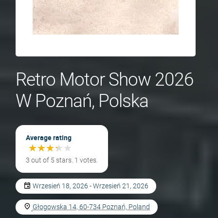
Retro Motor Show 2026
W Poznań, Polska
Average rating
★
★
★
★
★
★
★
★
★
★
3 out of 5 stars. 1 votes.
Wrzesień 18, 2026 - Wrzesień 21, 2026
Głogowska 14, 60-734 Poznań, Poland