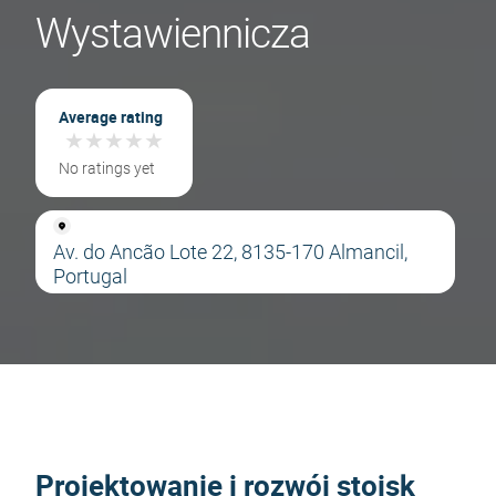
Wystawiennicza
Average rating
★
★
★
★
★
★
★
★
★
★
No ratings yet
Av. do Ancão Lote 22, 8135-170 Almancil,
Portugal
Projektowanie i rozwój stoisk