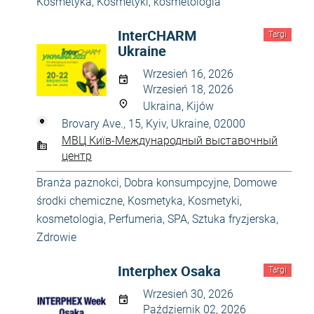
Kosmetyka
,
Kosmetyki, kosmetologia
InterCHARM
Targi
Ukraine
Wrzesień 16, 2026
Wrzesień 18, 2026
Ukraina, Kijów
Brovary Ave., 15, Kyiv, Ukraine, 02000
МВЦ Київ-Международный выставочный
центр
Branża paznokci
,
Dobra konsumpcyjne
,
Domowe
środki chemiczne
,
Kosmetyka
,
Kosmetyki,
kosmetologia
,
Perfumeria
,
SPA
,
Sztuka fryzjerska
,
Zdrowie
Interphex Osaka
Targi
Wrzesień 30, 2026
Październik 02, 2026