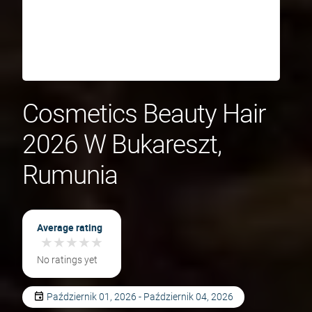
Cosmetics Beauty Hair
2026 W Bukareszt,
Rumunia
Average rating
★
★
★
★
★
★
★
★
★
★
No ratings yet
Październik 01, 2026 - Październik 04, 2026