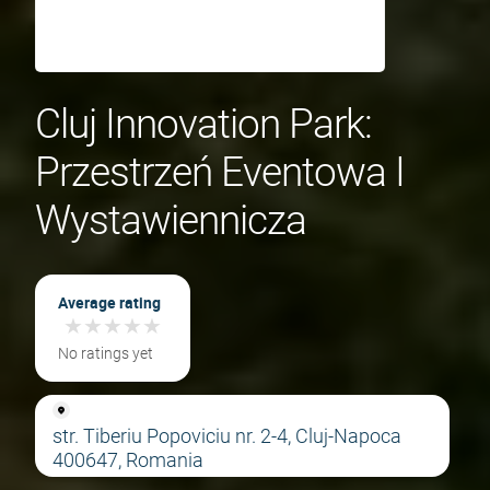
Cluj Innovation Park:
Przestrzeń Eventowa I
Wystawiennicza
Average rating
★
★
★
★
★
★
★
★
★
★
No ratings yet
str. Tiberiu Popoviciu nr. 2-4, Cluj-Napoca
400647, Romania