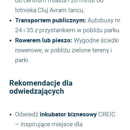
od centrum miasta i 20 minut od
lotniska Cluj Avram Iancu.
Transportem publicznym:
Autobusy nr
24 i 35 z przystankiem w pobliżu parku.
Rowerem lub pieszo:
Wygodne ścieżki
rowerowe, w pobliżu zielone tereny i
parki.
Rekomendacje dla
odwiedzających
inkubator biznesowy
Odwiedź
CREIC
– inspirujące miejsce dla