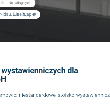
★
★
No ratings yet
0 Nidau, Швейцария
k wystawienniczych dla
bH
zamówić: niestandardowe stoisko wystawiennicz