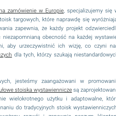
 na zamówienie w Europie
, specjalizujemy się
toisk targowych, które naprawdę się wyróżniaj
ania zapewnia, że każdy projekt odzwierciedl
ząc niezapomnianą obecność na każdej wystawie
i, aby urzeczywistnić ich wizję, co czyni na
czych
dla tych, którzy szukają niestandardowyc
owych, jesteśmy zaangażowani w promowani
łowe stoiska wystawiennicze
są zaprojektowan
ie wielokrotnego użytku i adaptowalne, któr
aniu do tradycyjnych stoisk wystawienniczych