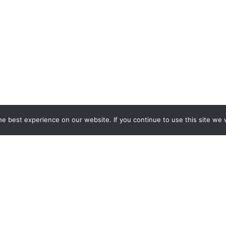
e best experience on our website. If you continue to use this site we w
 STOISK WYSTAWIENNICZYCH