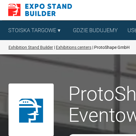
Skip
to
content
STOISKA TARGOWE
GDZIE BUDUJEMY
US
Exhibition Stand Builder
Exhibitions centers
ProtoShape GmbH
ProtoSh
Eventow