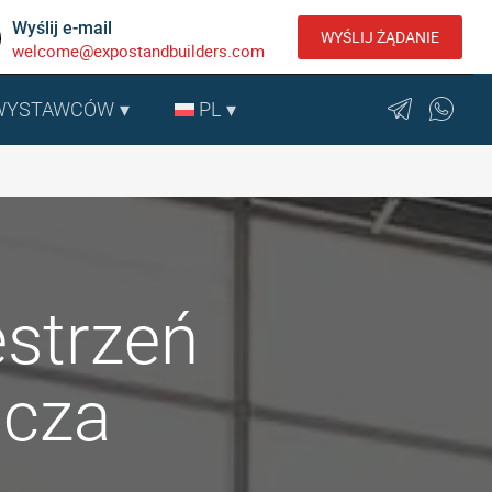
Wyślij e-mail
WYŚLIJ ŻĄDANIE
welcome@expostandbuilders.com
 WYSTAWCÓW
PL
strzeń
icza