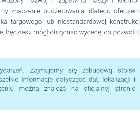
noważony rozwój i zapewnia naszym kliento
my znaczenie budżetowania, dlatego oferujem
a targowego lub niestandardowej konstrukcji
ie, będziesz mógł otrzymać wycenę, co pozwoli 
.
ydarzeń. Zajmujemy się zabudową stoisk
lkie informacje dotyczące dat, lokalizacji i
niu można znaleźć na oficjalnej stronie