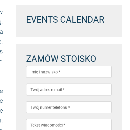
 w
EVENTS CALENDAR
ą.
a
.
s
ZAMÓW STOISKO
h
e
e
e
.