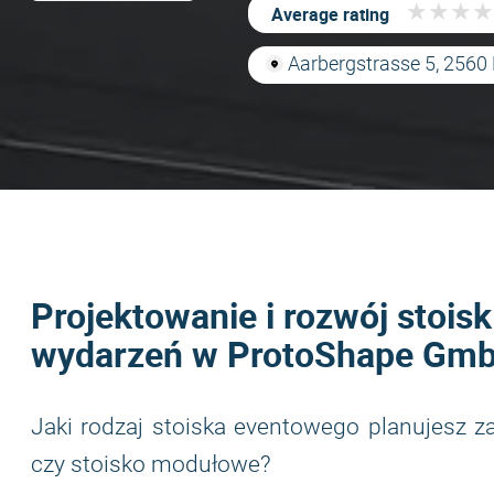
★
★
★
★
★
★
★
★
Average rating
Aarbergstrasse 5, 256
Projektowanie i rozwój stois
wydarzeń w ProtoShape Gm
Jaki rodzaj stoiska eventowego planujesz 
czy stoisko modułowe?