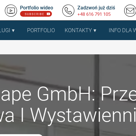
Portfolio wideo
Zadzwoń już dziś
+48 616 791 105
ŁUGI
PORTFOLIO
KONTAKTY
INFO DLA
ape GmbH: Prze
a I Wystawienn