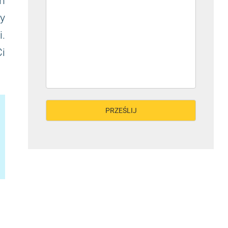
m
y
.
Ci