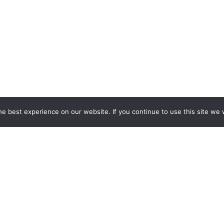
e best experience on our website. If you continue to use this site we w
 STOISK WYSTAWIENNICZYCH
EKSPOZYCJI