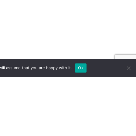
ill assume that you are happy with it.
Ok
 NA ZAMÓWIENIE DLA