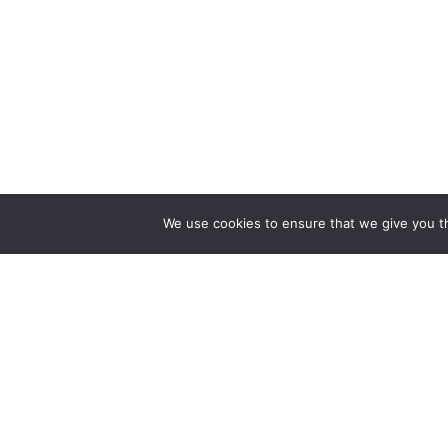
We use cookies to ensure that we give you th
ZAPEWNIAMY BUDOWĘ