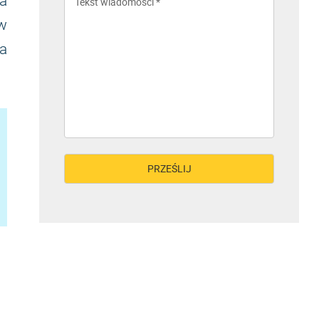
a
 w
a