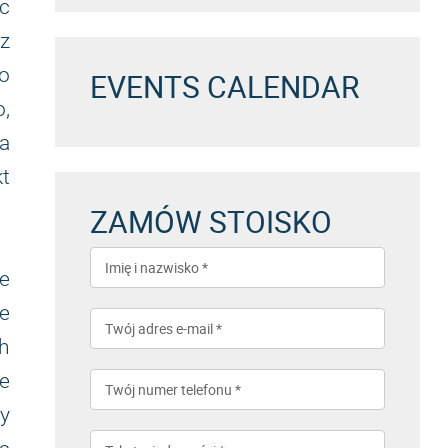
ąc
sz
ko
EVENTS CALENDAR
o,
a
kt
ZAMÓW STOISKO
ie
ne
h
ne
y