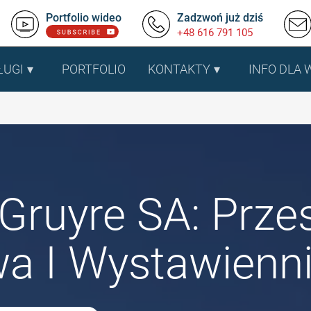
Portfolio wideo
Zadzwoń już dziś
+48 616 791 105
ŁUGI
PORTFOLIO
KONTAKTY
INFO DLA
Gruyre SA: Prze
a I Wystawienn