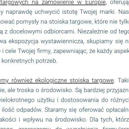
 targowych na zamówienie w Europie
, oferuj
aby naprawdę uchwycić istotę Twojej marki. Na
ować pomysły na stoiska targowe, które nie tyl
ują z docelowymi odbiorcami. Niezależnie od teg
owa ekspozycja wystawiennicza, skupiamy się n
ę i cele Twojej firmy, zapewniając, że każdy aspe
 konkretnych potrzeb.
my również ekologiczne stoiska targowe
. Tak
, ale troska o środowisko. Są bardziej przyjaz
ielokrotnego użytku i dostosowania do różnyc
a ilość odpadów. Staramy się oferować opłacal
kości i wpływu na środowisko. Dla tych, którz