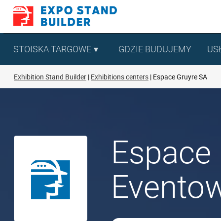
Skip
to
content
STOISKA TARGOWE
GDZIE BUDUJEMY
US
Exhibition Stand Builder
Exhibitions centers
Espace Gruyre SA
Espace 
Eventow