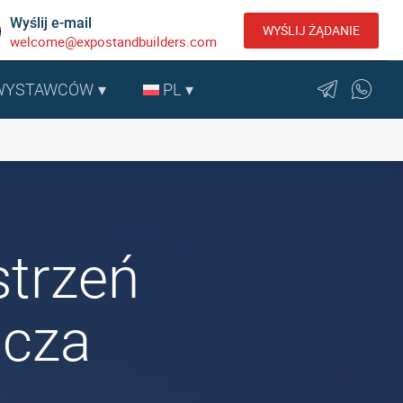
Wyślij e-mail
WYŚLIJ ŻĄDANIE
welcome@expostandbuilders.com
 WYSTAWCÓW
PL
strzeń
icza