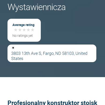
Wystawiennicza
Average rating
★
★
★
★
★
★
★
★
★
★
No ratings yet
3803 13th Ave S, Fargo, ND 58103, United
States
Profesjonalny konstruktor stoisk