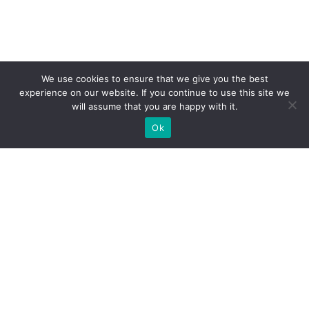
We use cookies to ensure that we give you the best
experience on our website. If you continue to use this site we
will assume that you are happy with it.
Ok
ZAPEWNIAMY BUDOWĘ STOISK
WYSTAWIENNICZYCH NA
ZAMÓWIENIE DLA EKSPOZYCJI