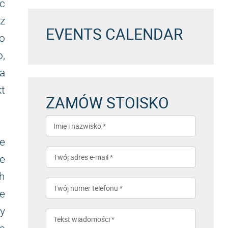
ąc
sz
EVENTS CALENDAR
ko
o,
a
kt
ZAMÓW STOISKO
ie
ne
h
ne
y