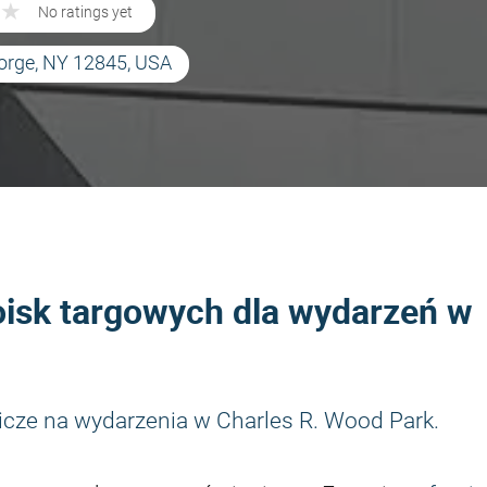
★
★
No ratings yet
orge, NY 12845, USA
oisk targowych dla wydarzeń w
icze na wydarzenia w Charles R. Wood Park.