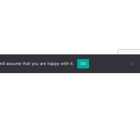
ill assume that you are happy with it.
Ok
 NA ZAMÓWIENIE DLA