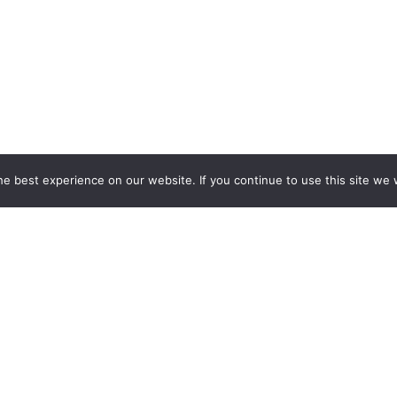
e best experience on our website. If you continue to use this site we w
 STOISK WYSTAWIENNICZYCH
EKSPOZYCJI