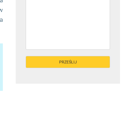
a
 w
a