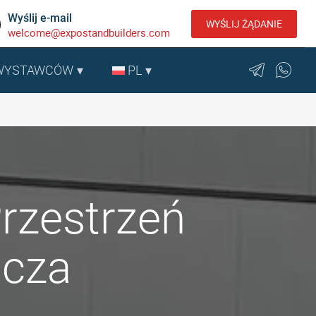
Wyślij e-mail
WYŚLIJ ŻĄDANIE
welcome@expostandbuilders.com
 WYSTAWCÓW
PL
Przestrzeń
icza