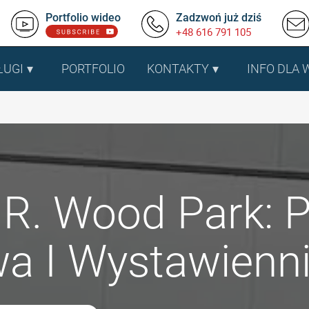
Portfolio wideo
Zadzwoń już dziś
+48 616 791 105
ŁUGI
PORTFOLIO
KONTAKTY
INFO DLA
 R. Wood Park: 
a I Wystawienn