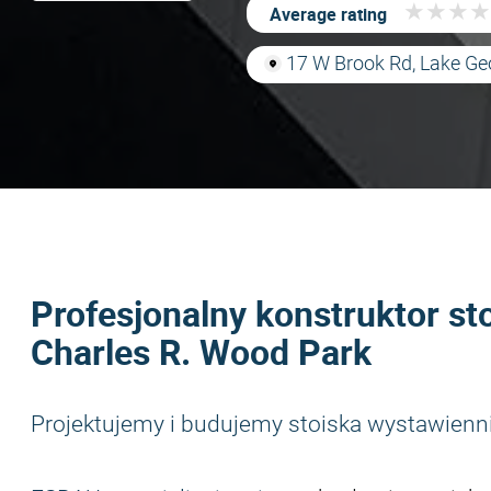
★
★
★
★
★
★
★
★
Average rating
17 W Brook Rd, Lake Ge
Profesjonalny konstruktor st
Charles R. Wood Park
Projektujemy i budujemy stoiska wystawienn