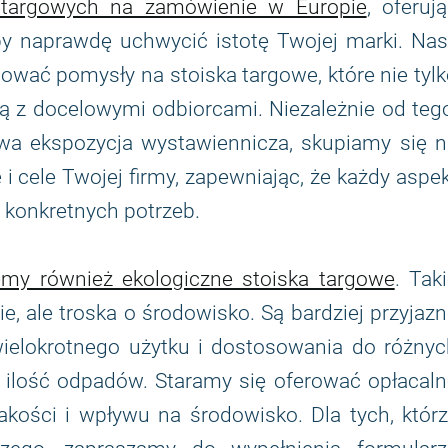
 targowych na zamówienie w Europie
, oferuj
aby naprawdę uchwycić istotę Twojej marki. Na
ować pomysły na stoiska targowe, które nie tyl
ują z docelowymi odbiorcami. Niezależnie od teg
owa ekspozycja wystawiennicza, skupiamy się n
ę i cele Twojej firmy, zapewniając, że każdy aspe
 konkretnych potrzeb.
my również ekologiczne stoiska targowe
. Tak
, ale troska o środowisko. Są bardziej przyjaz
ielokrotnego użytku i dostosowania do różnyc
a ilość odpadów. Staramy się oferować opłacal
kości i wpływu na środowisko. Dla tych, którz