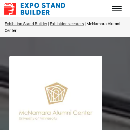
Skip
to
content
Exhibition Stand Builder
Exhibitions centers
McNamara Alumni
Center