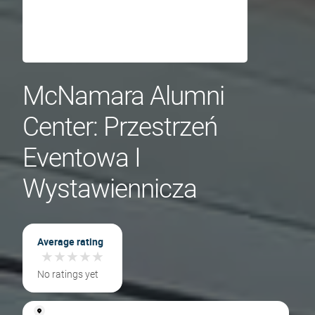
McNamara Alumni
Center: Przestrzeń
Eventowa I
Wystawiennicza
Average rating
★
★
★
★
★
★
★
★
★
★
No ratings yet