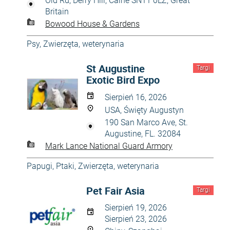
Old Rd, Derry Hill, Calne SN11 0LZ, Great
Britain
Bowood House & Gardens
Psy
,
Zwierzęta, weterynaria
St Augustine
Targi
Exotic Bird Expo
Sierpień 16, 2026
USA, Święty Augustyn
190 San Marco Ave, St.
Augustine, FL. 32084
Mark Lance National Guard Armory
Papugi
,
Ptaki
,
Zwierzęta, weterynaria
Pet Fair Asia
Targi
Sierpień 19, 2026
Sierpień 23, 2026