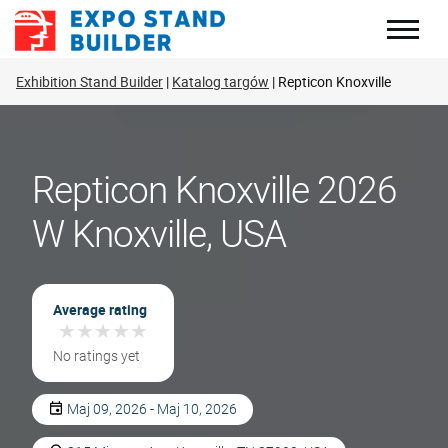
Skip
to
content
Exhibition Stand Builder
Katalog targów
Repticon Knoxville
Repticon Knoxville 2026
W Knoxville, USA
Average rating
★
★
★
★
★
★
★
★
★
★
No ratings yet
Maj 09, 2026 - Maj 10, 2026