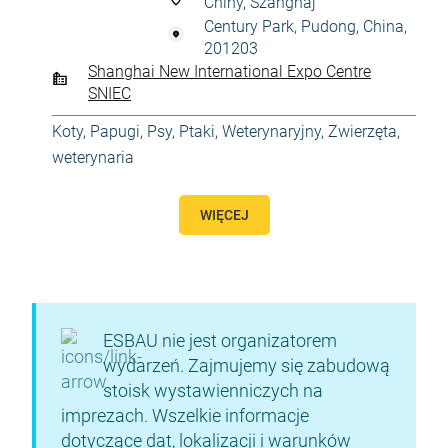
Chiny, Szanghaj
Century Park, Pudong, China,
201203
Shanghai New International Expo Centre
SNIEC
Koty
,
Papugi
,
Psy
,
Ptaki
,
Weterynaryjny
,
Zwierzęta,
weterynaria
WIĘCEJ
ESBAU nie jest organizatorem
wydarzeń. Zajmujemy się zabudową
stoisk wystawienniczych na
imprezach. Wszelkie informacje
dotyczące dat, lokalizacji i warunków