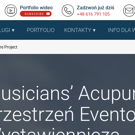
Portfolio wideo
Zadzwoń już dziś
+48 616 791 105
ŁUGI
PORTFOLIO
KONTAKTY
INFO DLA
e Project
usicians’ Acupun
rzestrzeń Event