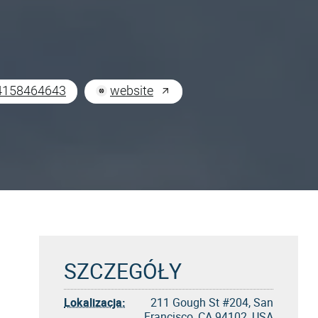
4158464643
website
SZCZEGÓŁY
Lokalizacja:
211 Gough St #204, San
Francisco, CA 94102, USA