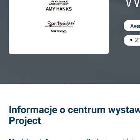
W
Aver
2
Informacje o centrum wysta
Project