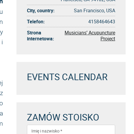
n
City, country:
San Francisco, USA
u
n
Telefon:
4158464643
y
Strona
Musicians’ Acupuncture
internetowa:
Project
 i
EVENTS CALENDAR
ej
z
do
a
ZAMÓW STOISKO
m