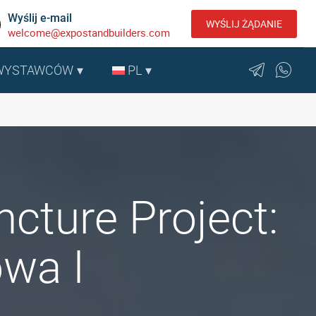
Wyślij e-mail
WYŚLIJ ŻĄDANIE
welcome@expostandbuilders.com
 WYSTAWCÓW
PL
cture Project:
owa I