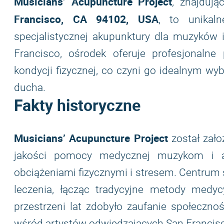
Musicians’ Acupuncture Project
, znajduj
Francisco, CA 94102, USA
, to unikal
specjalistycznej akupunktury dla muzyków 
Francisco, ośrodek oferuje profesjonalne 
kondycji fizycznej, co czyni go idealnym w
ducha.
Fakty historyczne
Musicians’ Acupuncture Project
został zało
jakości pomocy medycznej muzykom i a
obciążeniami fizycznymi i stresem. Centrum 
leczenia, łącząc tradycyjne metody medy
przestrzeni lat zdobyło zaufanie społeczn
wśród artystów odwiedzających San Francis