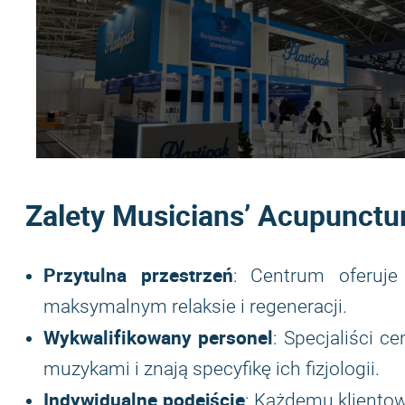
Zalety Musicians’ Acupunctur
Przytulna przestrzeń
: Centrum oferuje
maksymalnym relaksie i regeneracji.
Wykwalifikowany personel
: Specjaliści 
muzykami i znają specyfikę ich fizjologii.
Indywidualne podejście
: Każdemu klientow