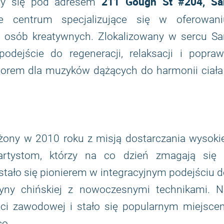
211 Gough St #204, Sa
ący się pod adresem
ne centrum specjalizujące się w oferowani
i osób kreatywnych. Zlokalizowany w sercu Sa
podejście do regeneracji, relaksacji i popraw
yborem dla muzyków dążących do harmonii ciała
żony w 2010 roku z misją dostarczania wysoki
rtystom, którzy na co dzień zmagają się 
stało się pionierem w integracyjnym podejściu 
cyny chińskiej z nowoczesnymi technikami. N
ości zawodowej i stało się popularnym miejsce
co.