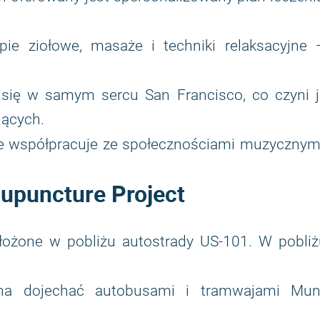
apie ziołowe, masaże i techniki relaksacyjne 
 się w samym sercu San Francisco, co czyni j
jących.
e współpracuje ze społecznościami muzycznymi
cupuncture Project
łożone w pobliżu autostrady US-101. W pobliż
a dojechać autobusami i tramwajami Muni