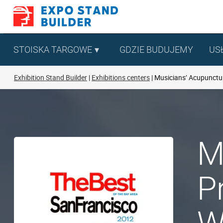
Skip
to
content
STOISKA TARGOWE
GDZIE BUDUJEMY
US
Exhibition Stand Builder
Exhibitions centers
Musicians’ Acupunctur
M
P