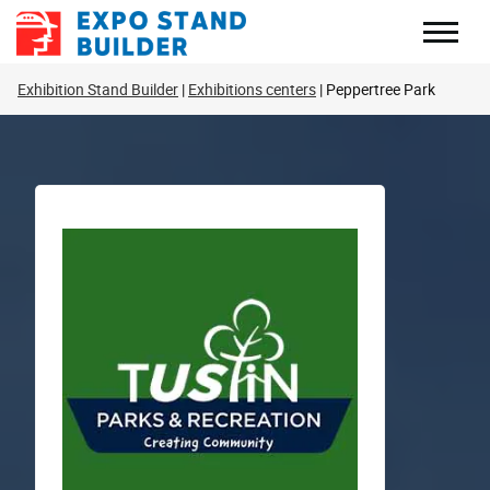
Skip
to
content
Exhibition Stand Builder
Exhibitions centers
Peppertree Park