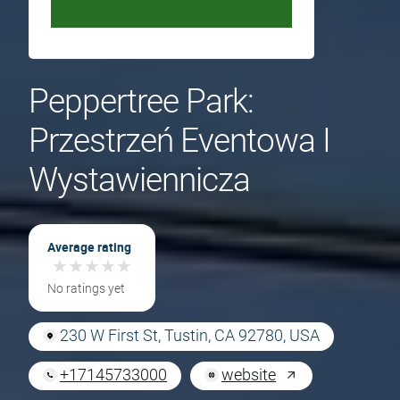
Peppertree Park:
Przestrzeń Eventowa I
Wystawiennicza
Average rating
★
★
★
★
★
★
★
★
★
★
No ratings yet
230 W First St, Tustin, CA 92780, USA
+17145733000
website