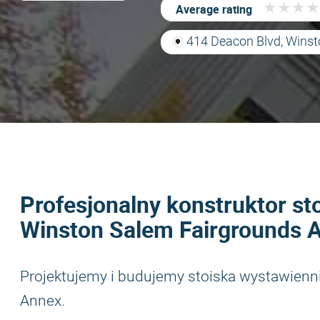
★
★
★
★
★
★
★
★
Average rating
414 Deacon Blvd, Wins
Profesjonalny konstruktor st
Winston Salem Fairgrounds 
Projektujemy i budujemy stoiska wystawienn
Annex.