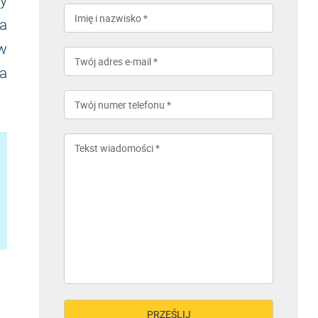
y
a
 w
a