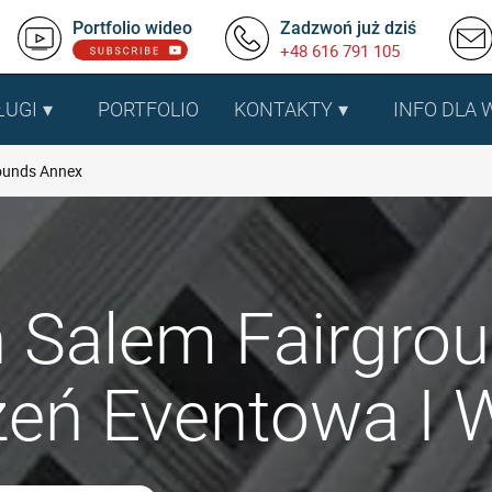
Portfolio wideo
Zadzwoń już dziś
+48 616 791 105
ŁUGI
PORTFOLIO
KONTAKTY
INFO DLA
ounds Annex
 Salem Fairgrou
zeń Eventowa I 