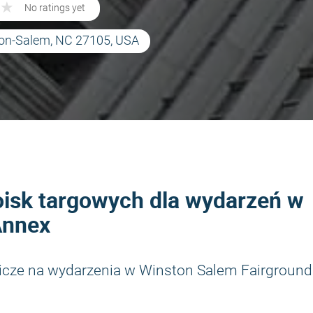
★
★
No ratings yet
ton-Salem, NC 27105, USA
oisk targowych dla wydarzeń w
Annex
icze na wydarzenia w Winston Salem Fairgroun