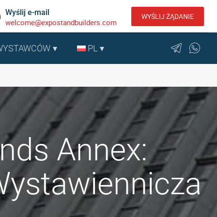
Wyślij e-mail
WYŚLIJ ŻĄDANIE
welcome@expostandbuilders.com
 WYSTAWCÓW
PL
nds Annex:
Wystawiennicza