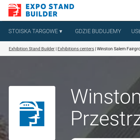
Skip
to
content
STOISKA TARGOWE
GDZIE BUDUJEMY
US
Exhibition Stand Builder
Exhibitions centers
Winston Salem Fairgr
Winston
Przestr