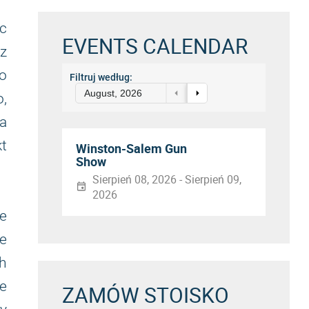
ąc
EVENTS CALENDAR
sz
ko
Filtruj według:
August, 2026
o,
a
kt
Winston-Salem Gun
Show
Sierpień 08, 2026 - Sierpień 09,
2026
ie
ne
h
ne
ZAMÓW STOISKO