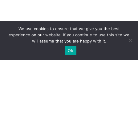
We use cookies to ensure that we give you the best
experience on our website. If you continue to use this site we
will assume that you are happy with it.
Ok
ZAPEWNIAMY BUDOWĘ STOISK
WYSTAWIENNICZYCH NA
ZAMÓWIENIE DLA EKSPOZYCJI