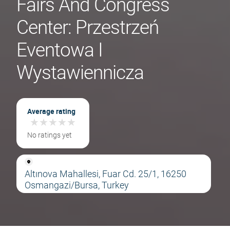
Fairs And Congress
Center: Przestrzeń
Eventowa I
Wystawiennicza
Average rating
★
★
★
★
★
★
★
★
★
★
No ratings yet
Altınova Mahallesi, Fuar Cd. 25/1, 16250
Osmangazi/Bursa, Turkey