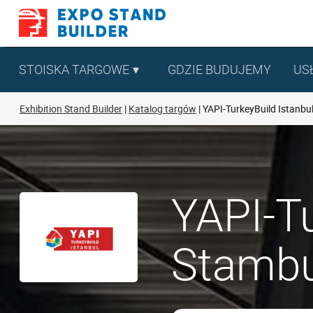
Skip
to
content
STOISKA TARGOWE
GDZIE BUDUJEMY
US
Exhibition Stand Builder
Katalog targów
YAPI-TurkeyBuild Istanbu
YAPI-T
Stambu