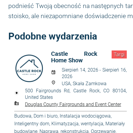
podnieść Twoją obecność na następnych targa
stoisko, ale niezapomniane doświadczenie mar
Podobne wydarzenia
Castle Rock
Targi
Home Show
Sierpień 14, 2026 - Sierpień 16,
2026
USA, Skała Zamkowa
500 Fairgrounds Rd, Castle Rock, CO 80104,
United States
Douglas County Fairgrounds and Event Center
Budowa
,
Dom i biuro
,
Instalacja wodociągowa
,
Inteligentny dom
,
Klimatyzacja, wentylacja
,
Materiały
budowlane
,
Naprawa, rekonstrukcja
,
Ogrzewanie,