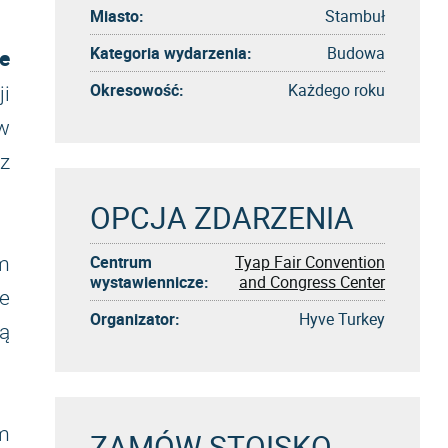
Miasto:
Stambuł
Kategoria wydarzenia:
Budowa
e
Okresowość:
Każdego roku
i
w
z
OPCJA ZDARZENIA
Centrum
Tyap Fair Convention
m
wystawiennicze:
and Congress Center
je
Organizator:
Hyve Turkey
ą
m
ZAMÓW STOISKO