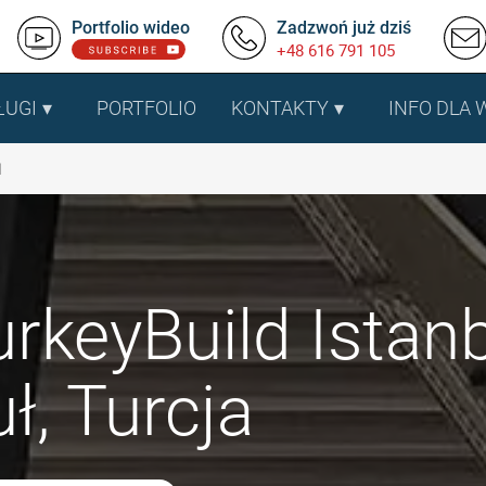
Portfolio wideo
Zadzwoń już dziś
+48 616 791 105
ŁUGI
PORTFOLIO
KONTAKTY
INFO DLA
l
urkeyBuild Istan
ł, Turcja