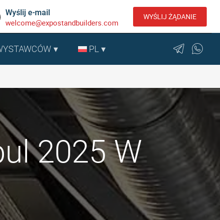
Wyślij e-mail
WYŚLIJ ŻĄDANIE
welcome@expostandbuilders.com
 WYSTAWCÓW
PL
bul 2025 W