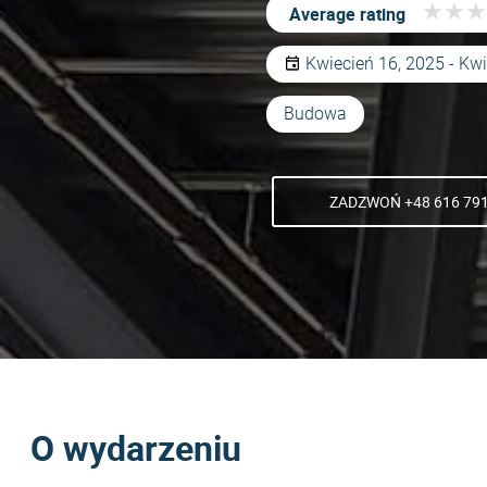
★
★
★
★
★
★
Average rating
Kwiecień 16, 2025 - Kw
Budowa
ZADZWOŃ +48 616 791
O wydarzeniu