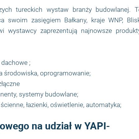
zych tureckich wystaw branży budowlanej. T
a swoim zasięgiem Bałkany, kraje WNP, Blisk
i wystawcy zaprezentują najnowsze produkty
a dachowe ;
a środowiska, oprogramowanie;
złączne
onenty, systemy budowlane;
ścienne, łazienki, oświetlenie, automatyka;
owego na udział w YAPI-