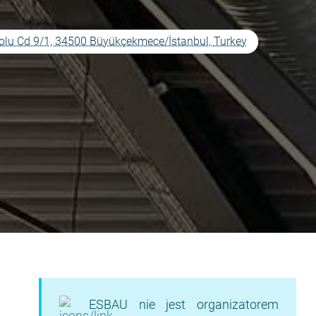
olu Cd 9/1, 34500 Büyükçekmece/İstanbul, Turkey
ESBAU nie jest organizatorem