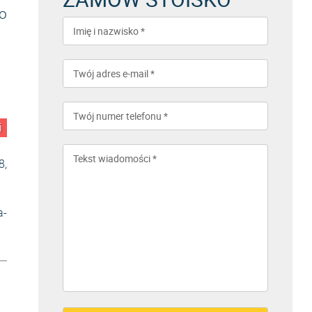
ko
i
8,
a-