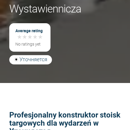
Wystawiennicza
Average rating
★
★
★
★
★
★
★
★
★
★
No ratings yet
Уточняется
Profesjonalny konstruktor stoisk
targowych dla wydarzeń w