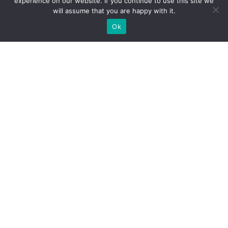
experience on our website. If you continue to use this site we
will assume that you are happy with it.
Ok
ZAPEWNIAMY BUDOWĘ STOISK
WYSTAWIENNICZYCH NA
ZAMÓWIENIE DLA EKSPOZYCJI
POTRZEBUJESZ WYKONAWCY STOISKA NA TWOJE
TARGI?