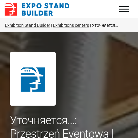
Skip
to
content
Exhibition Stand Builder
Exhibitions centers
Уточняется…
Уточняется…:
Przestrzeń Eventowa I