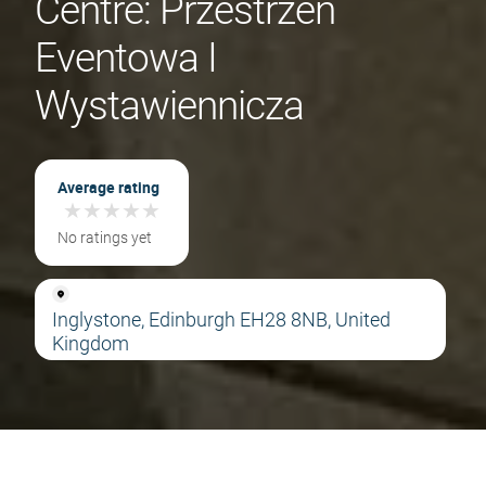
Centre: Przestrzeń
Eventowa I
Wystawiennicza
Average rating
★
★
★
★
★
★
★
★
★
★
No ratings yet
Inglystone, Edinburgh EH28 8NB, United
Kingdom