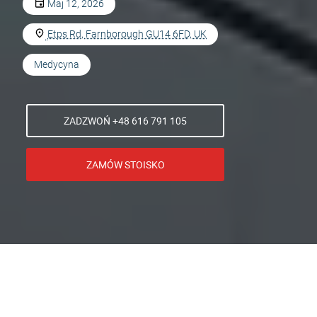
Maj 12, 2026
Etps Rd, Farnborough GU14 6FD, UK
Medycyna
ZADZWOŃ +48 616 791 105
ZAMÓW STOISKO