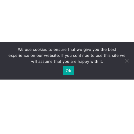
We use cookies to ensure that we give you the best
experience on our website. If you continue to use this site we
will assume that you are happy with it.
Ok
Jakie rodzaje stoisk targowych
możemy zaoferować