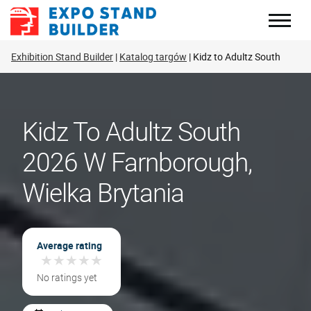
Skip
to
content
Exhibition Stand Builder
Katalog targów
Kidz to Adultz South
Kidz To Adultz South
2026 W Farnborough,
Wielka Brytania
Average rating
★
★
★
★
★
★
★
★
★
★
No ratings yet