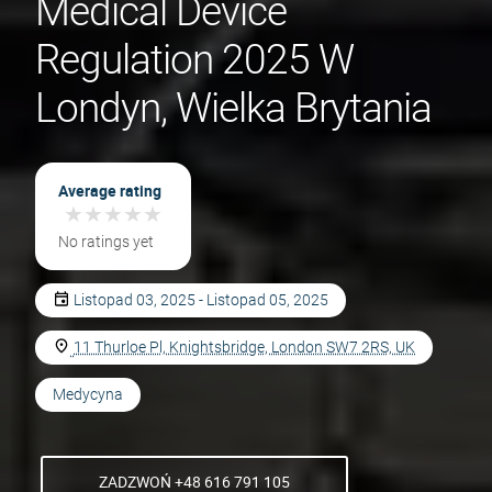
Medical Device
Regulation 2025 W
Londyn, Wielka Brytania
Average rating
★
★
★
★
★
★
★
★
★
★
No ratings yet
Listopad 03, 2025 - Listopad 05, 2025
11 Thurloe Pl, Knightsbridge, London SW7 2RS, UK
Medycyna
ZADZWOŃ +48 616 791 105