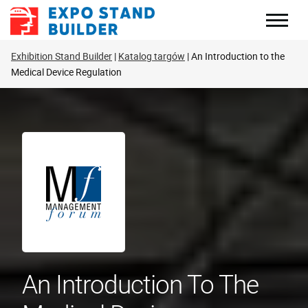
Skip
to
content
Exhibition Stand Builder
Katalog targów
An Introduction to the
Medical Device Regulation
An Introduction To The