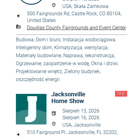
USA, Skała Zamkowa
500 Fairgrounds Rd, Castle Rock, CO 80104,
United States
Douglas County Fairgrounds and Event Center
Budowa
,
Dom i biuro
,
Instalacja wodociągowa
,
Inteligentny dom
,
Klimatyzacja, wentylacja
,
Materiały budowlane
,
Naprawa, rekonstrukcja
,
Ogrzewanie, zaopatrzenie w wodę
,
Okna i drzwi
,
Projektowanie wnętrz
,
Zielony budynek,
oszczędność energii
Jacksonville
Targi
Home Show
Sierpień 15, 2026
Sierpień 16, 2026
USA, Jacksonville
510 Fairground Pl, Jacksonville, FL 32202,