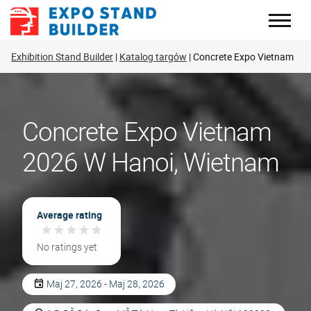
Skip
to
content
Exhibition Stand Builder
Katalog targów
Concrete Expo Vietnam
Concrete Expo Vietnam
2026 W Hanoi, Wietnam
Average rating
★
★
★
★
★
★
★
★
★
★
No ratings yet
Maj 27, 2026 - Maj 28, 2026