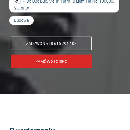
1 P. Đỗ Đức Dục, Mễ Trì, Nam Từ Liêm, Hà Nội 100000,
Vietnam
Budowa
ZADZWOŃ +48 616 791 105
ZAMÓW STOISKO