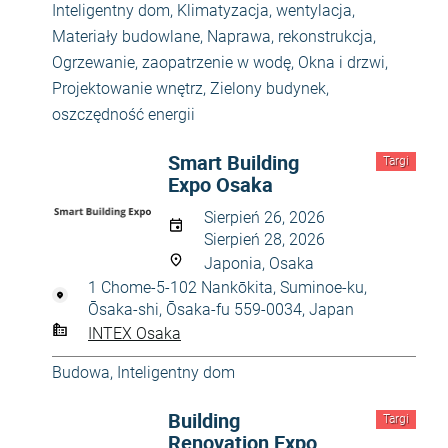
Inteligentny dom
,
Klimatyzacja, wentylacja
,
Materiały budowlane
,
Naprawa, rekonstrukcja
,
Ogrzewanie, zaopatrzenie w wodę
,
Okna i drzwi
,
Projektowanie wnętrz
,
Zielony budynek,
oszczędność energii
Smart Building
Targi
Expo Osaka
Sierpień 26, 2026
Sierpień 28, 2026
Japonia, Osaka
1 Chome-5-102 Nankōkita, Suminoe-ku,
Ōsaka-shi, Ōsaka-fu 559-0034, Japan
INTEX Osaka
Budowa
,
Inteligentny dom
Building
Targi
Renovation Expo