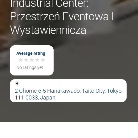
Industrial Center:
Przestrzeń Eventowa I
Wystawiennicza
Average rating
★
★
★
★
★
★
★
★
★
★
No ratings yet
2 Chome-6-5 Hanakawado, Taito City, Tokyo
111-0033, Japan