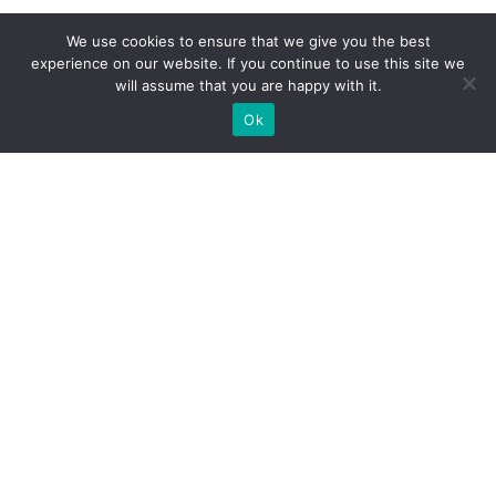
We use cookies to ensure that we give you the best
experience on our website. If you continue to use this site we
will assume that you are happy with it.
Ok
ZAPEWNIAMY BUDOWĘ STOISK
WYSTAWIENNICZYCH NA
ZAMÓWIENIE DLA EKSPOZYCJI
POTRZEBUJESZ WYKONAWCY STOISKA NA TWOJE