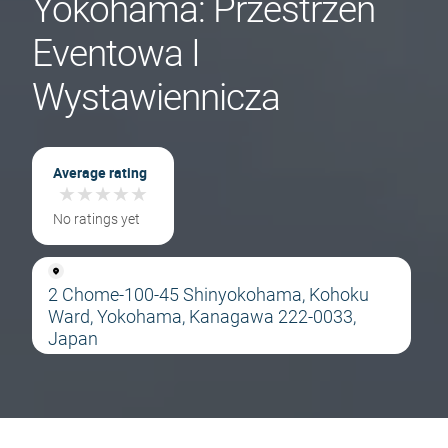
Yokohama: Przestrzeń
Eventowa I
Wystawiennicza
Average rating
★
★
★
★
★
★
★
★
★
★
No ratings yet
2 Chome-100-45 Shinyokohama, Kohoku
Ward, Yokohama, Kanagawa 222-0033,
Japan