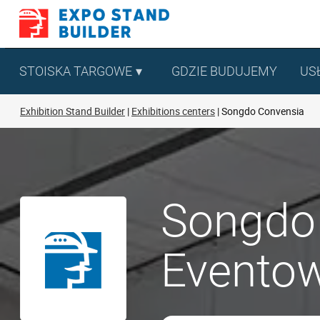
Skip
to
content
STOISKA TARGOWE
GDZIE BUDUJEMY
US
Exhibition Stand Builder
Exhibitions centers
Songdo Convensia
Songdo 
Eventow