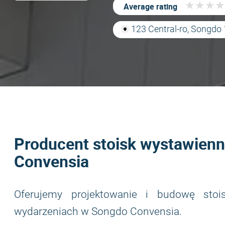
★
★
★
★
★
★
★
★
Average rating
123 Central-ro, Songdo 
Producent stoisk wystawien
Convensia
Oferujemy projektowanie i budowę stoi
wydarzeniach w Songdo Convensia.