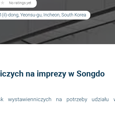
★
★
No ratings yet
1(il)-dong, Yeonsu-gu, Incheon, South Korea
niczych na imprezy w Songdo
sk wystawienniczych na potrzeby udziału 