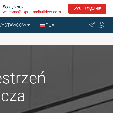
Wyślij e-mail
WYŚLIJ ŻĄDANIE
welcome@expostandbuilders.com
 WYSTAWCÓW
PL
strzeń
icza