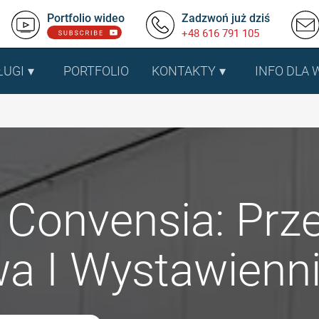
Portfolio wideo
Zadzwoń już dziś
+48 616 791 105
ŁUGI
PORTFOLIO
KONTAKTY
INFO DLA
Convensia: Prze
a I Wystawienn