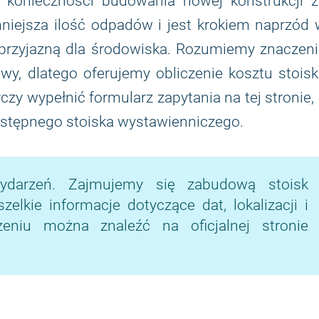
 konieczności budowania nowej konstrukcji z
niejsza ilość odpadów i jest krokiem naprzód 
 przyjazną dla środowiska. Rozumiemy znaczen
y, dlatego oferujemy obliczenie kosztu stoisk
y wypełnić formularz zapytania na tej stronie,
astępnego stoiska wystawienniczego.
ydarzeń. Zajmujemy się zabudową stoisk
lkie informacje dotyczące dat, lokalizacji i
niu można znaleźć na oficjalnej stronie