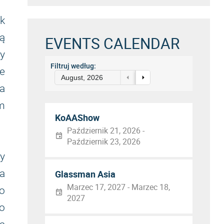
sk
ą
EVENTS CALENDAR
by
Filtruj według:
e
August, 2026
na
m
KoAAShow
Październik 21, 2026 -
Październik 23, 2026
y
a
Glassman Asia
Marzec 17, 2027 - Marzec 18,
o
2027
o