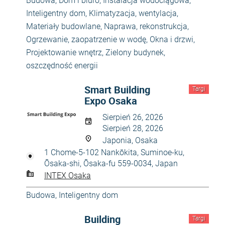
Budowa
,
Dom i biuro
,
Instalacja wodociągowa
,
Inteligentny dom
,
Klimatyzacja, wentylacja
,
Materiały budowlane
,
Naprawa, rekonstrukcja
,
Ogrzewanie, zaopatrzenie w wodę
,
Okna i drzwi
,
Projektowanie wnętrz
,
Zielony budynek,
oszczędność energii
Smart Building
Targi
Expo Osaka
Sierpień 26, 2026
Sierpień 28, 2026
Japonia, Osaka
1 Chome-5-102 Nankōkita, Suminoe-ku,
Ōsaka-shi, Ōsaka-fu 559-0034, Japan
INTEX Osaka
Budowa
,
Inteligentny dom
Building
Targi