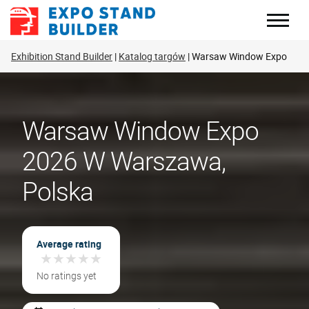
Skip
to
content
Exhibition Stand Builder
Katalog targów
Warsaw Window Expo
Warsaw Window Expo
2026 W Warszawa,
Polska
Average rating
★
★
★
★
★
★
★
★
★
★
No ratings yet