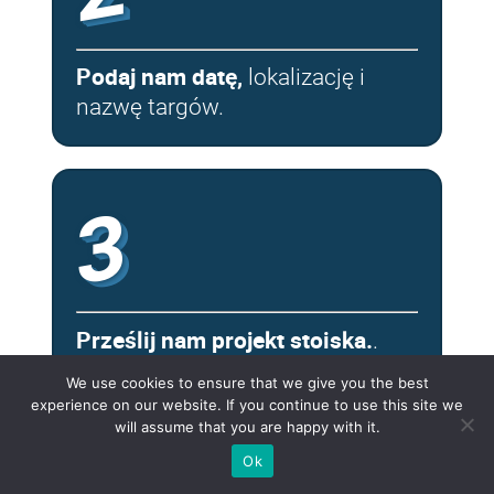
Podaj nam datę,
lokalizację i
nazwę targów.
3
Prześlij nam projekt stoiska.
.
Jeśli nie jest on dostępny, opisz
We use cookies to ensure that we give you the best
krótko swoje wymagania — typ i
experience on our website. If you continue to use this site we
rozmiar.
will assume that you are happy with it.
Ok