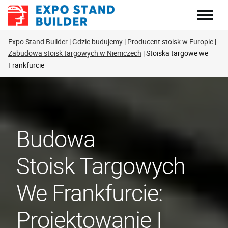
Skip
to
content
Expo Stand Builder
Gdzie budujemy
Producent stoisk w Europie
Zabudowa stoisk targowych w Niemczech
Stoiska targowe we
Frankfurcie
Budowa
Stoisk Targowych
We Frankfurcie:
Projektowanie I