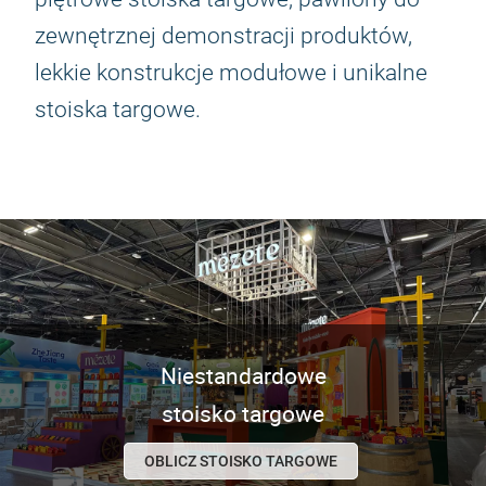
zewnętrznej demonstracji produktów,
lekkie konstrukcje modułowe i unikalne
stoiska targowe.
Niestandardowe
stoisko targowe
OBLICZ STOISKO TARGOWE