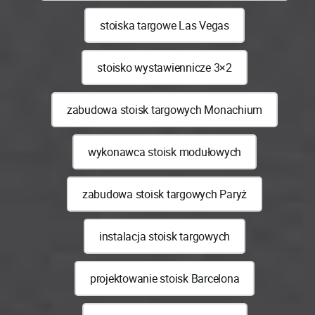
stoiska targowe Las Vegas
stoisko wystawiennicze 3×2
zabudowa stoisk targowych Monachium
wykonawca stoisk modułowych
zabudowa stoisk targowych Paryż
instalacja stoisk targowych
projektowanie stoisk Barcelona