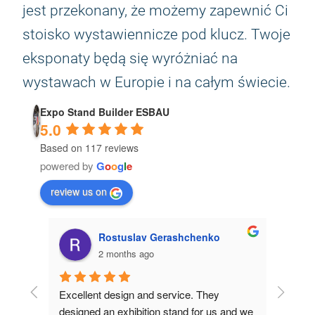
jest przekonany, że możemy zapewnić Ci
stoisko wystawiennicze pod klucz. Twoje
eksponaty będą się wyróżniać na
wystawach w Europie i na całym świecie.
Expo Stand Builder ESBAU
5.0
Based on 117 reviews
powered by
G
o
o
g
l
e
review us on
Rostuslav Gerashchenko
2 months ago
eral 
Excellent design and service. They 
The pol
one to 
designed an exhibition stand for us and we 
designe