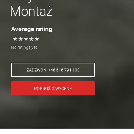
Montaż
Average rating
★
★
★
★
★
★
★
★
★
★
No ratings yet
ZADZWOŃ: +48 616 791 105
POPROŚ O WYCENĘ