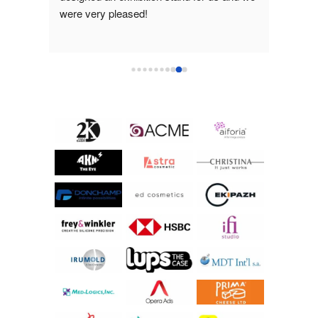
end 
were very pleased!
much fo
were ve