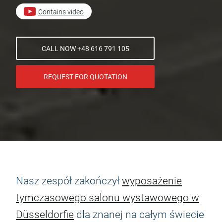
Contains video
CALL NOW +48 616 791 105
REQUEST FOR QUOTATION
Nasz zespół zakończył
wyposażenie
tymczasowego salonu wystawowego w
Düsseldorfie
dla znanej na całym świecie