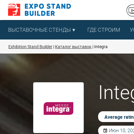
Перейти
к
содержанию
ВЫСТАВОЧНЫЕ СТЕНДЫ
ГДЕ СТРОИМ
У
Exhibition Stand Builder
Каталог выставок
Integra
Int
Average rati
Июн 10, 20