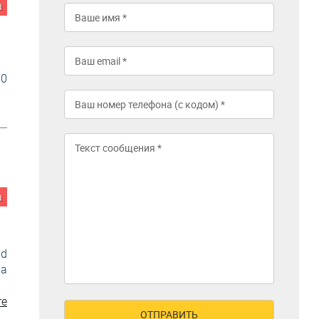
а
30
а
d
na
re