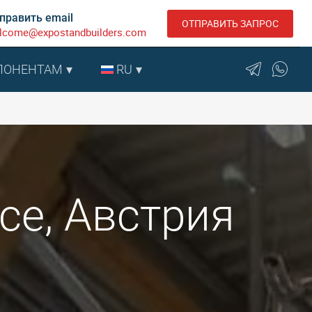
править email
ОТПРАВИТЬ ЗАПРОС
lcome@expostandbuilders.com
ПОНЕНТАМ
RU
ьсе, Австрия