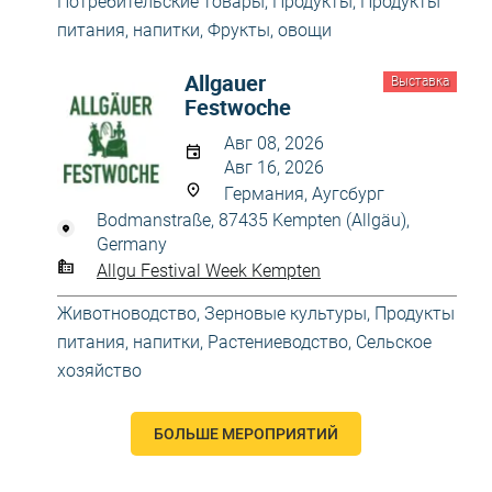
Потребительские товары
,
Продукты
,
Продукты
питания, напитки
,
Фрукты, овощи
Allgаuer
Выставка
Festwoche
Авг 08, 2026
Авг 16, 2026
Германия, Аугсбург
Bodmanstraße, 87435 Kempten (Allgäu),
Germany
Allgu Festival Week Kempten
Животноводство
,
Зерновые культуры
,
Продукты
питания, напитки
,
Растениеводство
,
Сельское
хозяйство
БОЛЬШЕ МЕРОПРИЯТИЙ