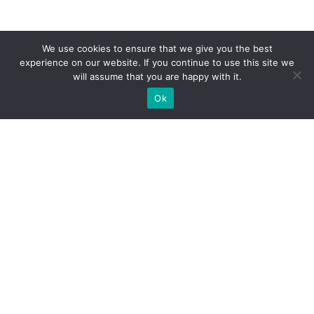
We use cookies to ensure that we give you the best
experience on our website. If you continue to use this site we
will assume that you are happy with it.
Ok
Какие типы выставочных
стендов мы можем вам
предложить