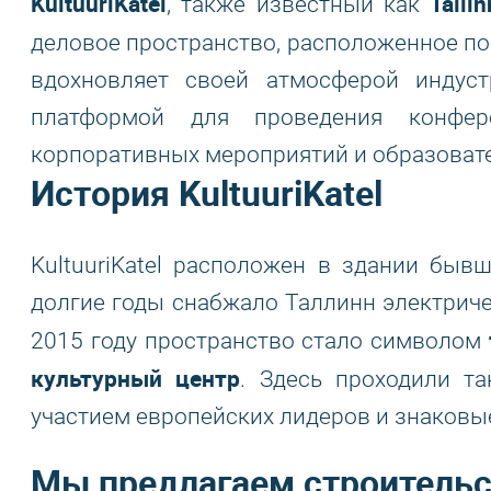
KultuuriKatel
Talli
, также известный как
деловое пространство, расположенное по
вдохновляет своей атмосферой индус
платформой для проведения конфере
корпоративных мероприятий и образоват
История KultuuriKatel
KultuuriKatel расположен в здании быв
долгие годы снабжало Таллинн электриче
2015 году пространство стало символом
культурный центр
. Здесь проходили т
участием европейских лидеров и знаковы
Мы предлагаем строительс