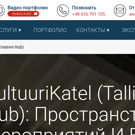
Видео портфолио
Позвонить
От
+48 616 791 105
we
СЛУГИ
ПОРТФОЛИО
КОНТАКТЫ
ЭКС
 Creative Hub)
ultuuriKatel (Tal
ub): Пространс