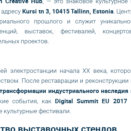
nn Creative Hub
, — это знаковое культурное 
Kursi tn 3, 10415 Tallinn, Estonia
 адресу
. Цент
триального прошлого и служит уникально
нций, выставок, фестивалей, концертов
ельных проектов.
шей электростанции начала XX века, которо
ством. После реставрации и реконструкции 
трансформации индустриального наследия 
Digital Summit EU 2017
акие события, как
е культурные фестивали.
тво выставочных стендов