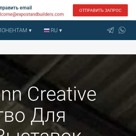
править email
ОТПРАВИТЬ ЗАПРОС
lcome@expostandbuilders.com
ПОНЕНТАМ
RU
linn Creative
тво Для