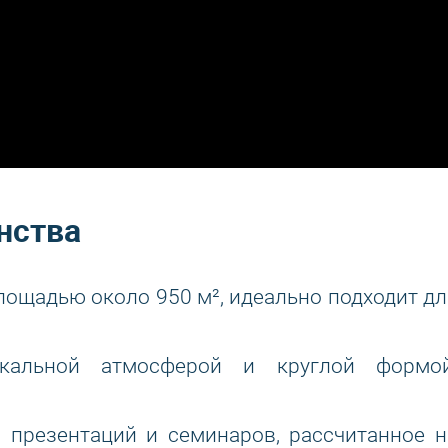
нства
лощадью около 950 м², идеально подходит дл
кальной атмосферой и круглой формой
 презентаций и семинаров, рассчитанное н