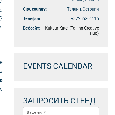
и
City, country:
Таллин, Эстония
р
й
Телефон:
+37256201115
,
Вебсайт:
KultuuriKatel (Tallinn Creative
Hub)
е
EVENTS CALENDAR
в
в
с
ЗАПРОСИТЬ СТЕНД