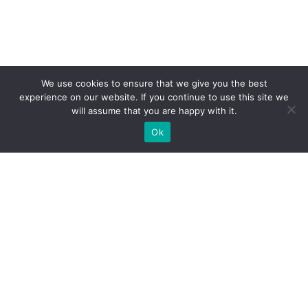
We use cookies to ensure that we give you the best
experience on our website. If you continue to use this site we
will assume that you are happy with it.
Ok
Какие типы выставочных
стендов мы можем вам
предложить