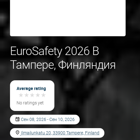
EuroSafety 2026 В
Тампере, Финляндия
Average rating
★
★
★
★
★
★
★
★
★
★
No ratings yet
Сен 08, 2026 - Сен 10, 2026
Ilmailunkatu 20, 33900 Tampere, Finland