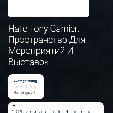
Halle Tony Garnier:
Пространство Для
Мероприятий И
Выставок
Average rating
★
★
★
★
★
★
★
★
★
★
No ratings yet
20 Place docteurs Charles et Christophe