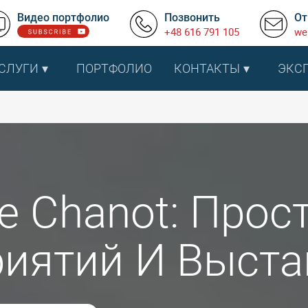
Видео портфолио
Позвонить
От
+48 616 791 105
we
СЛУГИ
ПОРТФОЛИО
КОНТАКТЫ
ЭКС
le Chanot: Про
иятий И Выста