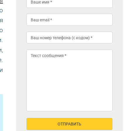
ы
о
я
о
.
,
.
и