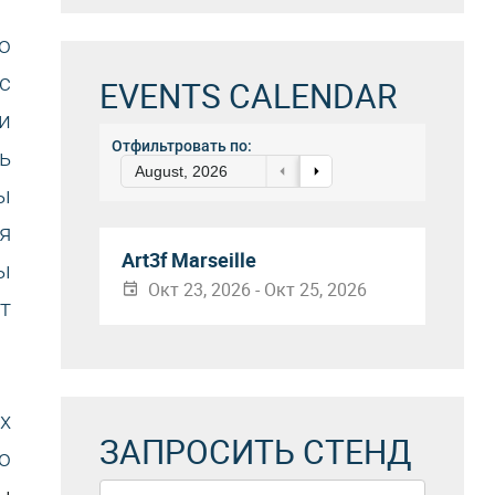
о
с
EVENTS CALENDAR
и
Отфильтровать по:
ь
August, 2026
ы
я
Art3f Marseille
ы
Окт 23, 2026 - Окт 25, 2026
т
х
ЗАПРОСИТЬ СТЕНД
о