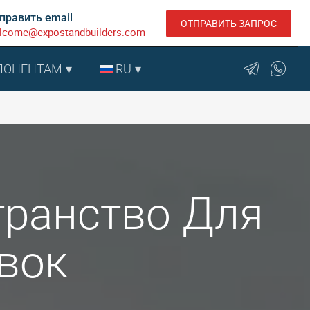
править email
ОТПРАВИТЬ ЗАПРОС
lcome@expostandbuilders.com
ПОНЕНТАМ
RU
странство Для
вок