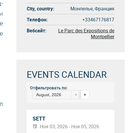
-
City, country:
Монпелье, Франция
ы
Телефон:
+33467176817
е
Вебсайт:
Le Parc des Expositions de
е
Montpellier
EVENTS CALENDAR
Отфильтровать по:
August, 2026
л
SETT
Ноя 03, 2026 - Ноя 05, 2026