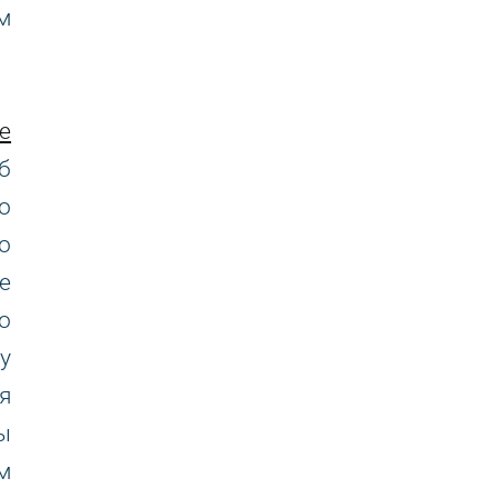
м
е
б
о
о
е
о
у
я
ы
м