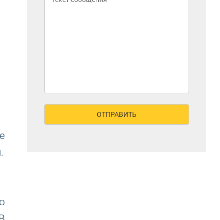
е
.
ю
В