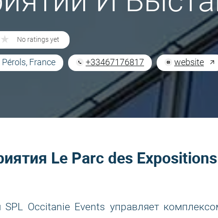
иятий И Выста
★
★
No ratings yet
 Pérols, France
+33467176817
website
ятия Le Parc des Expositions
 SPL Occitanie Events управляет комплексо