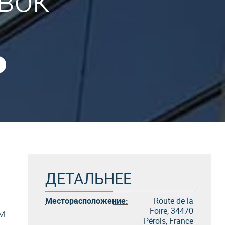
вок
ДЕТАЛЬНЕЕ
Месторасположение:
Route de la
Foire, 34470
м
Pérols, France