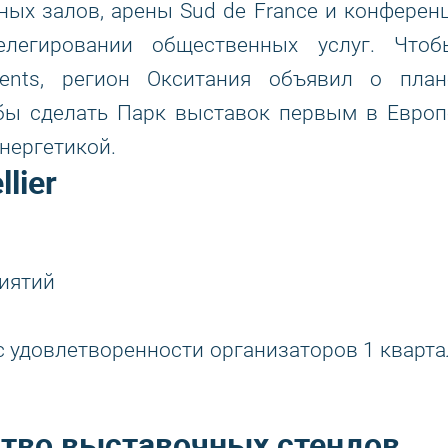
ых залов, арены Sud de France и конференц
елегировании общественных услуг. Чтоб
vents, регион Окситания объявил о план
обы сделать Парк выставок первым в Европ
нергетикой.
lier
иятий
 удовлетворенности организаторов 1 кварта
тво выставочных стендов