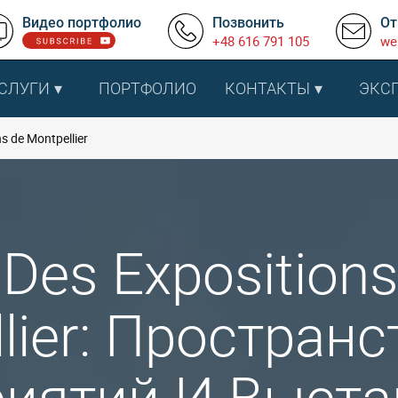
Видео портфолио
Позвонить
От
+48 616 791 105
we
СЛУГИ
ПОРТФОЛИО
КОНТАКТЫ
ЭКС
s de Montpellier
 Des Exposition
lier: Простран