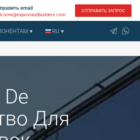
править email
ОТПРАВИТЬ ЗАПРОС
lcome@expostandbuilders.com
ПОНЕНТАМ
RU
s De
ство Для