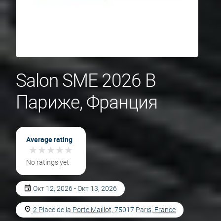
Salon SME 2026 В
Париже, Франция
Average rating
★
★
★
★
★
★
★
★
★
★
No ratings yet
Окт 12, 2026 - Окт 13, 2026
2 Place de la Porte Maillot, 75017 Paris, France