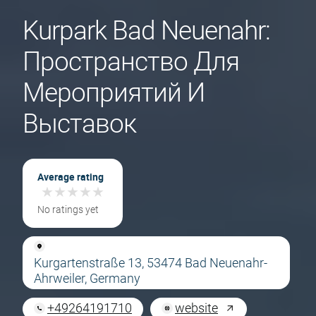
Kurpark Bad Neuenahr:
Пространство Для
Мероприятий И
Выставок
Average rating
★
★
★
★
★
★
★
★
★
★
No ratings yet
Kurgartenstraße 13, 53474 Bad Neuenahr-
Ahrweiler, Germany
+49264191710
website