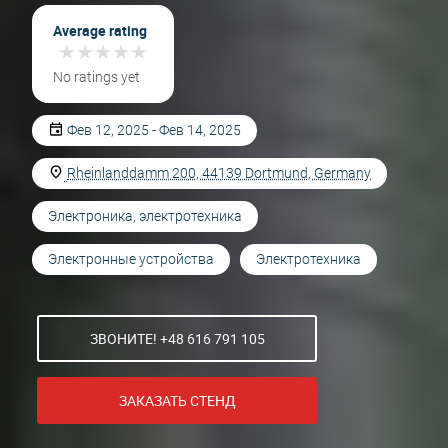
Average rating
★
★
★
★
★
★
★
★
★
★
No ratings yet
Фев 12, 2025 - Фев 14, 2025
Rheinlanddamm 200, 44139 Dortmund, Germany
Электроника, электротехника
Электронные устройства
Электротехника
ЗВОНИТЕ! +48 616 791 105
ЗАКАЗАТЬ СТЕНД