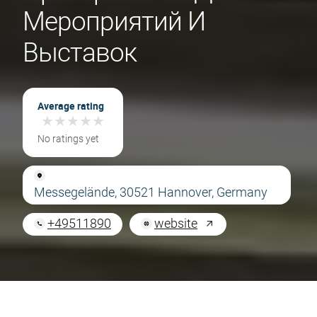
Мероприятий И
Выставок
Average rating
★
★
★
★
★
★
★
★
★
★
No ratings yet
Messegelände, 30521 Hannover, Germany
+49511890
website