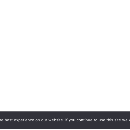
e best experience on our website. If you continue to use this site we w