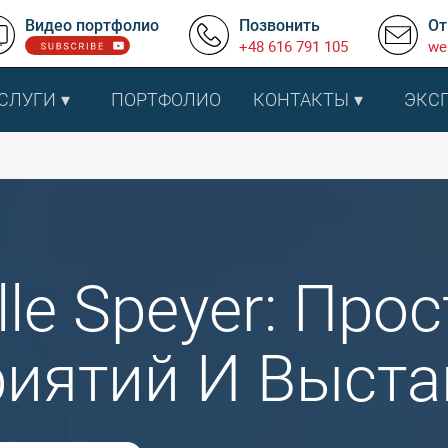
Видео портфолио
Позвонить
От
+48 616 791 105
we
СЛУГИ
ПОРТФОЛИО
КОНТАКТЫ
ЭКС
lle Speyer: Пр
иятий И Выста