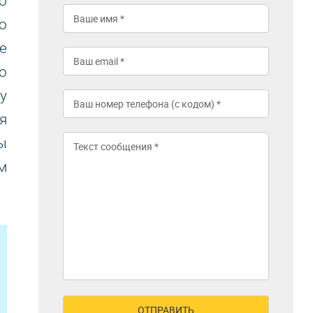
о
о
е
о
у
я
ы
м