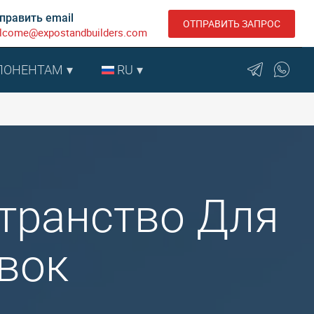
править email
ОТПРАВИТЬ ЗАПРОС
lcome@expostandbuilders.com
ПОНЕНТАМ
RU
остранство Для
вок