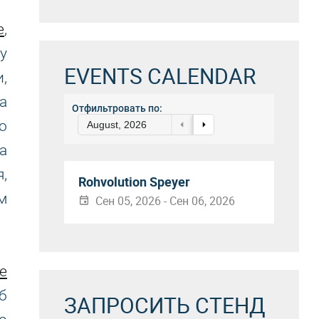
е
,
у
EVENTS CALENDAR
,
а
Отфильтровать по:
о
August, 2026
а
,
Rohvolution Speyer
м
Сен 05, 2026 - Сен 06, 2026
е
б
ЗАПРОСИТЬ СТЕНД