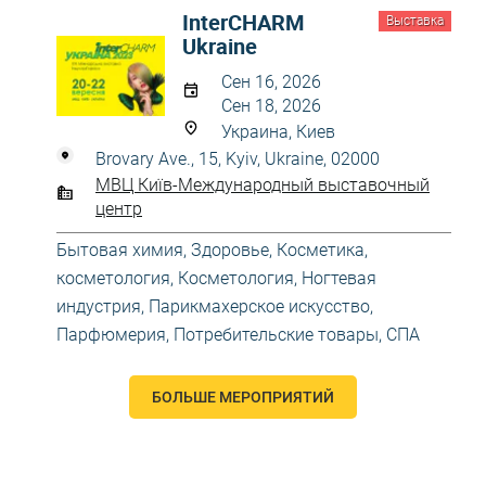
InterCHARM
Выставка
Ukraine
Сен 16, 2026
Сен 18, 2026
Украина, Киев
Brovary Ave., 15, Kyiv, Ukraine, 02000
МВЦ Київ-Международный выставочный
центр
Бытовая химия
,
Здоровье
,
Косметика,
косметология
,
Косметология
,
Ногтевая
индустрия
,
Парикмахерское искусство
,
Парфюмерия
,
Потребительские товары
,
СПА
БОЛЬШЕ МЕРОПРИЯТИЙ