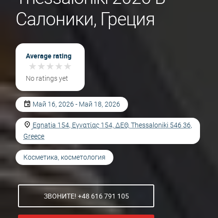
Салоники, Греция
Average rating
★
★
★
★
★
★
★
★
★
★
No ratings yet
Май 16, 2026 - Май 18, 2026
Egnatia 154, Εγνατίας 154, ΔΕΘ, Thessaloniki 546 36,
Greece
Косметика, косметология
ЗВОНИТЕ! +48 616 791 105