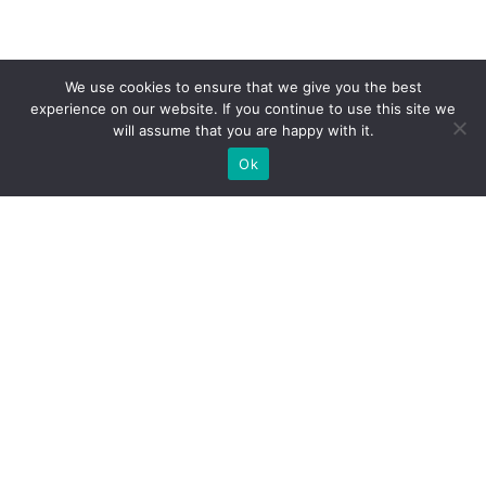
We use cookies to ensure that we give you the best
experience on our website. If you continue to use this site we
will assume that you are happy with it.
Ok
Какие типы выставочных
стендов мы можем вам
предложить