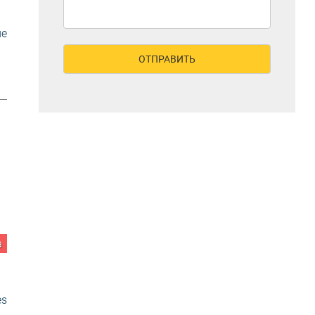
е
а
es