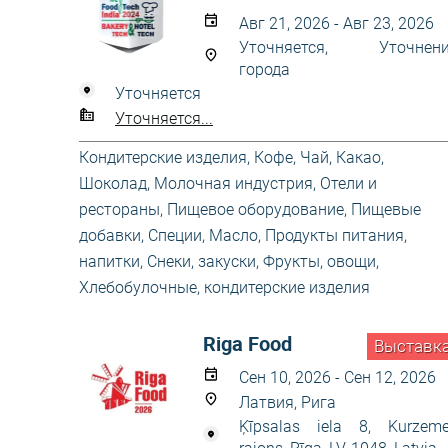
Авг 21, 2026 - Авг 23, 2026
Уточняется, Уточнени
города
Уточняется
Уточняется...
Кондитерские изделия
,
Кофе, Чай, Какао,
Шоколад
,
Молочная индустрия
,
Отели и
рестораны
,
Пищевое оборудование
,
Пищевые
добавки, Специи, Масло
,
Продукты питания,
напитки
,
Снеки, закуски
,
Фрукты, овощи
,
Хлебобулочные, кондитерские изделия
Riga Food
Выставк
Сен 10, 2026 - Сен 12, 2026
Латвия, Рига
Ķīpsalas iela 8, Kurzem