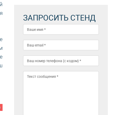
й
я
ЗАПРОСИТЬ СТЕНД
е
м
е
ш
а