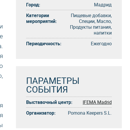
Город:
Мадрид
Категории
Пищевые добавки,
мероприятий:
Специи, Масло,
и
Продукты питания,
напитки
е
Периодичность:
Eжегоднo
.
я
о
,
ПАРАМЕТРЫ
СОБЫТИЯ
Выставочный центр:
IFEMA Madrid
я
Организатор:
Pomona Keepers S.L.
я
ы