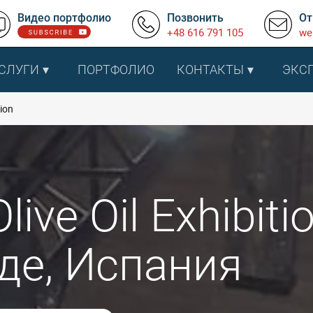
Видео портфолио
Позвонить
От
+48 616 791 105
we
СЛУГИ
ПОРТФОЛИО
КОНТАКТЫ
ЭКС
tion
live Oil Exhibit
де, Испания