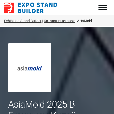
Перейти
к
содержанию
Exhibition Stand Builder
Каталог выставок
AsiaMold
AsiaMold 2025 В