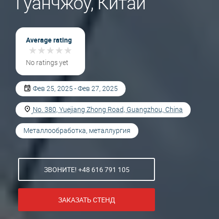
Гуанчжоу, Китай
Average rating
★
★
★
★
★
★
★
★
★
★
No ratings yet
Фев 25, 2025 - Фев 27, 2025
No. 380, Yuejiang Zhong Road, Guangzhou, China
Металлообработка, металлургия
ЗВОНИТЕ! +48 616 791 105
ЗАКАЗАТЬ СТЕНД