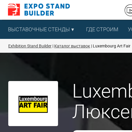
Перейти
к
содержанию
ВЫСТАВОЧНЫЕ СТЕНДЫ
ГДЕ СТРОИМ
У
Exhibition Stand Builder
Каталог выставок
Luxembourg Art Fair
Luxemb
Люксе