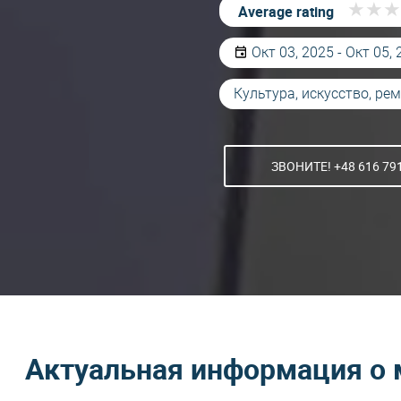
★
★
★
★
★
★
Average rating
Окт 03, 2025 - Окт 05,
Культура, искусство, ре
ЗВОНИТЕ! +48 616 79
Актуальная информация о 