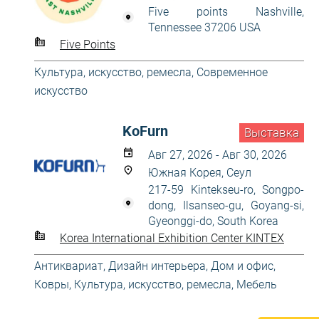
Five points Nashville,
Tennessee 37206 USA
Five Points
Культура, искусство, ремесла
,
Современное
искусство
KoFurn
Выставка
Авг 27, 2026 - Авг 30, 2026
Южная Корея, Сеул
217-59 Kintekseu-ro, Songpo-
dong, Ilsanseo-gu, Goyang-si,
Gyeonggi-do, South Korea
Korea International Exhibition Center KINTEX
Антиквариат
,
Дизайн интерьера
,
Дом и офис
,
Ковры
,
Культура, искусство, ремесла
,
Мебель