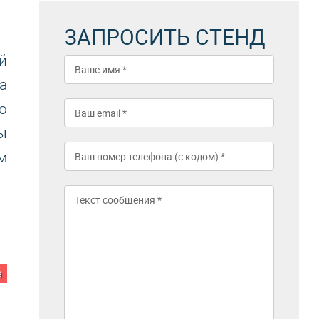
ЗАПРОСИТЬ СТЕНД
й
а
о
ы
м
а