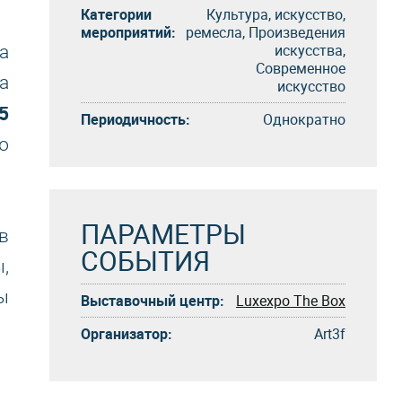
Категории
Культура, искусство,
мероприятий:
ремесла, Произведения
искусства,
а
Современное
а
искусство
5
Периодичность:
Однократно
ю
ПАРАМЕТРЫ
в
СОБЫТИЯ
,
ы
Выставочный центр:
Luxexpo The Box
Организатор:
Art3f