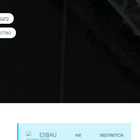
ourg
сство
ESBAU не является