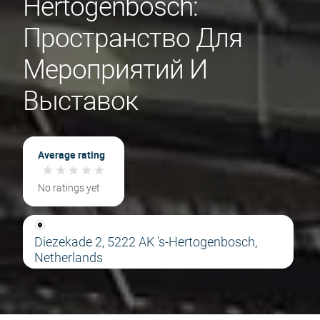
Hertogenbosch:
Пространство Для
Мероприятий И
Выставок
Average rating
★
★
★
★
★
★
★
★
★
★
No ratings yet
Diezekade 2, 5222 AK 's-Hertogenbosch,
Netherlands