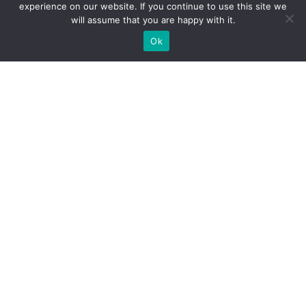
experience on our website. If you continue to use this site we
will assume that you are happy with it.
Ok
Какие типы выставочных
стендов мы можем вам
предложить