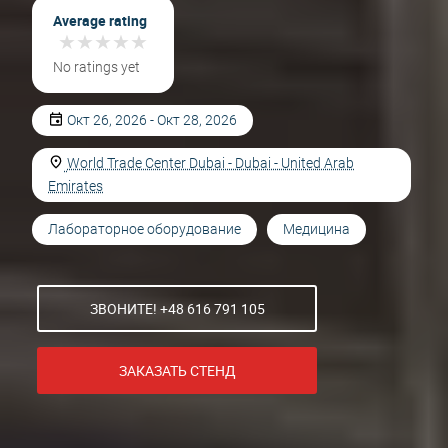
Average rating
★
★
★
★
★
★
★
★
★
★
No ratings yet
Окт 26, 2026 - Окт 28, 2026
World Trade Center Dubai - Dubai - United Arab
Emirates
Лабораторное оборудование
Медицина
ЗВОНИТЕ! +48 616 791 105
ЗАКАЗАТЬ СТЕНД