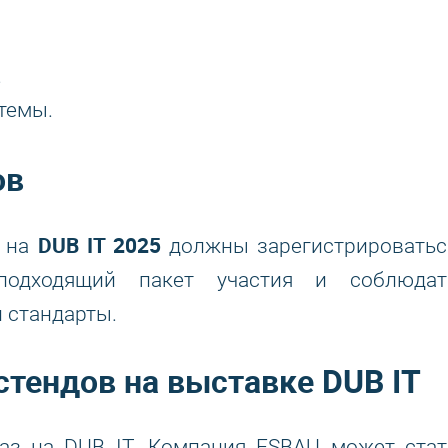
.
темы.
ов
DUB IT 2025
ю на
должны зарегистрироватьс
подходящий пакет участия и соблюдат
 стандарты.
тендов на выставке DUB IT
аз на DUB IT. Компания ESBAU может стат