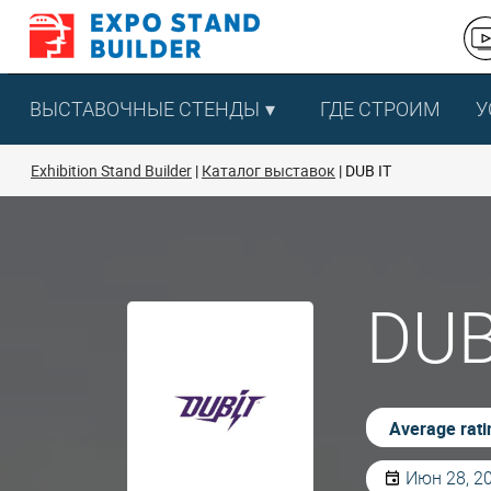
Перейти
к
содержанию
ВЫСТАВОЧНЫЕ СТЕНДЫ
ГДЕ СТРОИМ
У
Exhibition Stand Builder
Каталог выставок
DUB IT
DUB
Average rati
Июн 28, 20