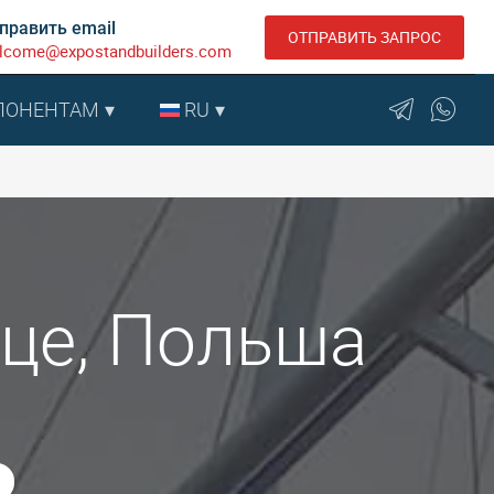
править email
ОТПРАВИТЬ ЗАПРОС
lcome@expostandbuilders.com
ПОНЕНТАМ
RU
ьце, Польша