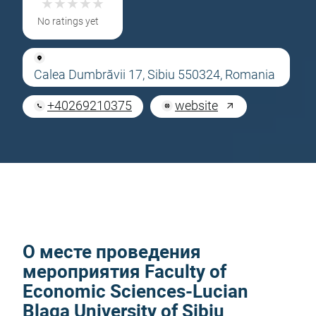
★
★
★
★
★
★
★
★
★
★
No ratings yet
Calea Dumbrăvii 17, Sibiu 550324, Romania
+40269210375
website
О месте проведения
мероприятия Faculty of
Economic Sciences-Lucian
Blaga University of Sibiu