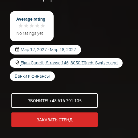
Average rating
★
★
★
★
★
★
★
★
★
★
No ratings yet
Мар 17, 2027 - Мар 18, 2027
Elias-Canetti-Strasse 146, 8050 Zürich, Switzerland
Банки и финансы
ЗВОНИТЕ! +48 616 791 105
ЗАКАЗАТЬ СТЕНД