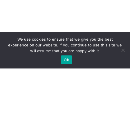
We use cookies to ensure that we give you the best
experience on our website. If you continue to use this site we
will assume that you are happy with it.
Ok
Какие типы выставочных
стендов мы можем вам
предложить